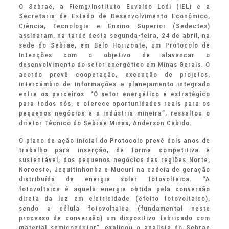
O Sebrae, a Fiemg/Instituto Euvaldo Lodi (IEL) e a
Secretaria de Estado de Desenvolvimento Econômico,
Ciência, Tecnologia e Ensino Superior (Sedectes)
assinaram, na tarde desta segunda-feira, 24 de abril, na
sede do Sebrae, em Belo Horizonte, um Protocolo de
Intenções com o objetivo de alavancar o
desenvolvimento do setor energético em Minas Gerais. O
acordo prevê cooperação, execução de projetos,
intercâmbio de informações e planejamento integrado
entre os parceiros. “O setor energético é estratégico
para todos nós, e oferece oportunidades reais para os
pequenos negócios e a indústria mineira”, ressaltou o
diretor Técnico do Sebrae Minas, Anderson Cabido.
O plano de ação inicial do Protocolo prevê dois anos de
trabalho para inserção, de forma competitiva e
sustentável, dos pequenos negócios das regiões Norte,
Noroeste, Jequitinhonha e Mucuri na cadeia de geração
distribuída de energia solar fotovoltaica. “A
fotovoltaica é aquela energia obtida pela conversão
direta da luz em eletricidade (efeito fotovoltaico),
sendo a célula fotovoltaica (fundamental neste
processo de conversão) um dispositivo fabricado com
material semicondutor”, explicou o analista do Sebrae