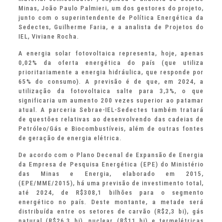
Minas, João Paulo Palmieri, um dos gestores do projeto,
junto com o superintendente de Política Energética da
Sedectes, Guilherme Faria, e a analista de Projetos do
IEL, Viviane Rocha.
A energia solar fotovoltaica representa, hoje, apenas
0,02% da oferta energética do país (que utiliza
prioritariamente a energia hidráulica, que responde por
65% do consumo). A previsão é de que, em 2024, a
utilização da fotovoltaica salte para 3,3%, o que
significaria um aumento 200 vezes superior ao patamar
atual. A parceria Sebrae-IEL-Sedectes também tratará
de questões relativas ao desenvolvendo das cadeias de
Petróleo/Gás e Biocombustíveis, além de outras fontes
de geração de energia elétrica.
De acordo com o Plano Decenal de Expansão de Energia
da Empresa de Pesquisa Energética (EPE) do Ministério
das Minas e Energia, elaborado em 2015,
(EPE/MME/2015), há uma previsão de investimento total,
até 2024, de R$308,1 bilhões para o segmento
energético no país. Deste montante, a metade será
distribuída entre os setores de carvão (R$2,3 bi), gás
natural (R$26,3 bi), nuclear (R$11 bi) e termelétricas