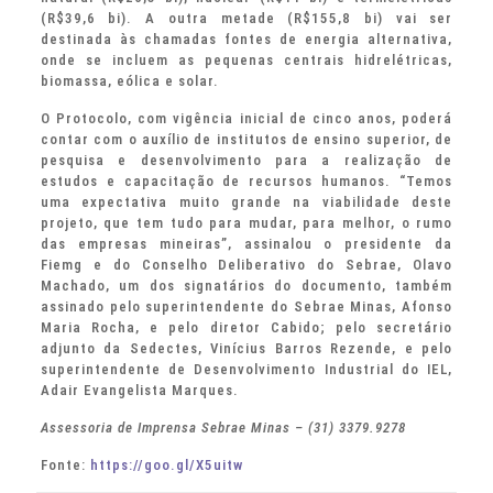
(R$39,6 bi). A outra metade (R$155,8 bi) vai ser
destinada às chamadas fontes de energia alternativa,
onde se incluem as pequenas centrais hidrelétricas,
biomassa, eólica e solar.
O Protocolo, com vigência inicial de cinco anos, poderá
contar com o auxílio de institutos de ensino superior, de
pesquisa e desenvolvimento para a realização de
estudos e capacitação de recursos humanos. “Temos
uma expectativa muito grande na viabilidade deste
projeto, que tem tudo para mudar, para melhor, o rumo
das empresas mineiras”, assinalou o presidente da
Fiemg e do Conselho Deliberativo do Sebrae, Olavo
Machado, um dos signatários do documento, também
assinado pelo superintendente do Sebrae Minas, Afonso
Maria Rocha, e pelo diretor Cabido; pelo secretário
adjunto da Sedectes, Vinícius Barros Rezende, e pelo
superintendente de Desenvolvimento Industrial do IEL,
Adair Evangelista Marques.
Assessoria de Imprensa Sebrae Minas – (31) 3379.9278
Fonte:
https://goo.gl/X5uitw