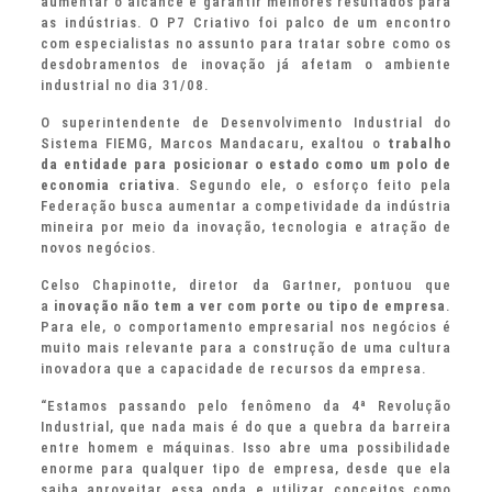
aumentar o alcance e garantir melhores resultados para
as indústrias. O P7 Criativo foi palco de um encontro
com especialistas no assunto para tratar sobre como os
desdobramentos de inovação já afetam o ambiente
industrial no dia 31/08.
O superintendente de Desenvolvimento Industrial do
Sistema FIEMG, Marcos Mandacaru, exaltou o
trabalho
da entidade para posicionar o estado como um polo de
economia criativa
. Segundo ele, o esforço feito pela
Federação busca aumentar a competividade da indústria
mineira por meio da inovação, tecnologia e atração de
novos negócios.
Celso Chapinotte, diretor da Gartner, pontuou que
a
inovação não tem a ver com porte ou tipo de empresa
.
Para ele, o comportamento empresarial nos negócios é
muito mais relevante para a construção de uma cultura
inovadora que a capacidade de recursos da empresa.
“Estamos passando pelo fenômeno da 4ª Revolução
Industrial, que nada mais é do que a quebra da barreira
entre homem e máquinas. Isso abre uma possibilidade
enorme para qualquer tipo de empresa, desde que ela
saiba aproveitar essa onda e utilizar conceitos como