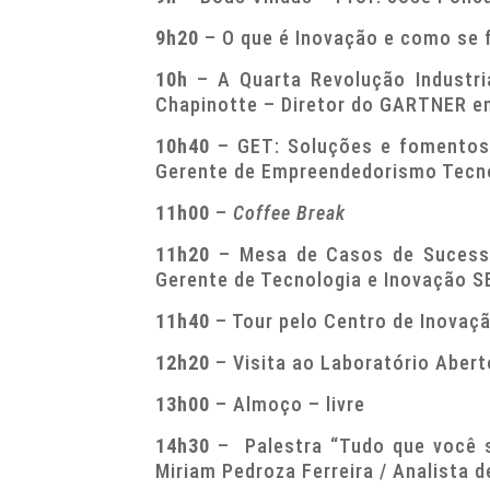
9h20
– O que é Inovação e como se 
10h
– A Quarta Revolução Industr
Chapinotte – Diretor do GARTNER e
10h40
– GET: Soluções e fomentos 
Gerente de Empreendedorismo Tecn
11h00
–
Coffee Break
11h20
– Mesa de Casos
de Sucess
Gerente de Tecnologia e Inovação S
11h40
– Tour pelo Centro de Inovaç
12h20
– Visita ao Laboratório Aber
13h00
– Almoço – livre
14h30
– Palestra “Tudo que você s
Miriam Pedroza Ferreira / Analista 