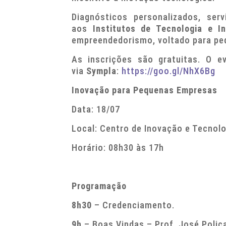
Diagnósticos personalizados, se
aos
Institutos de Tecnologia e I
empreendedorismo, voltado para pe
As inscrições são gratuitas. O e
via
Sympla
:
https://goo.gl/NhX6Bg
Inovação para Pequenas Empresas
Data: 18/07
Local: Centro de Inovação e Tecnolo
Horário: 08h30 às 17h
Programação
8h30
– Credenciamento.
9h
– Boas Vindas – Prof. José Polic