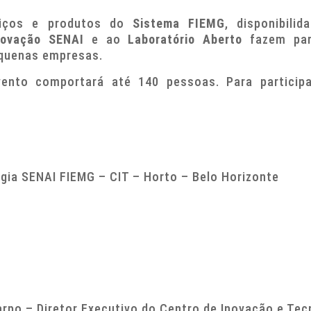
rviços e produtos do
Sistema FIEMG
, disponibili
novação SENAI
e ao
Laboratório Aberto
fazem par
quenas empresas.
vento comportará até 140 pessoas. Para particip
gia SENAI FIEMG – CIT – Horto – Belo Horizonte
arpo – Diretor Executivo do Centro de Inovação e Te