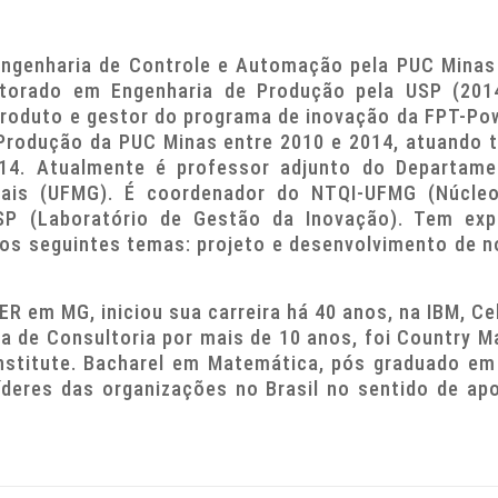
ngenharia de Controle e Automação pela PUC Minas
torado em Engenharia de Produção pela USP (201
roduto e gestor do programa de inovação da FPT-Pow
 Produção da PUC Minas entre 2010 e 2014, atuando
14. Atualmente é professor adjunto do Departam
rais (UFMG). É coordenador do NTQI-UFMG (Núcle
SP (Laboratório de Gestão da Inovação). Tem exp
os seguintes temas: projeto e desenvolvimento de 
ER em MG, iniciou sua carreira há 40 anos, na IBM, Ce
sa de Consultoria por mais de 10 anos, foi Country
Institute. Bacharel em Matemática, pós graduado em
íderes das organizações no Brasil no sentido de ap