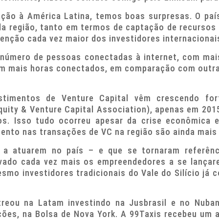
ção à América Latina, temos boas surpresas. O país
da região, tanto em termos de captação de recursos
nção cada vez maior dos investidores internacionai
m número de pessoas conectadas à internet, com mai
sam mais horas conectados, em comparação com outr
stimentos de Venture Capital vêm crescendo fo
quity & Venture Capital Association), apenas em 2015
s. Isso tudo ocorreu apesar da crise econômica e
mento nas transações de VC na região são ainda mais
 a atuarem no país – e que se tornaram referênc
ivado cada vez mais os empreendedores a se lança
smo investidores tradicionais do Vale do Silício já 
treou na Latam investindo na Jusbrasil e no Nuban
 ações, na Bolsa de Nova York. A 99Taxis recebeu um 