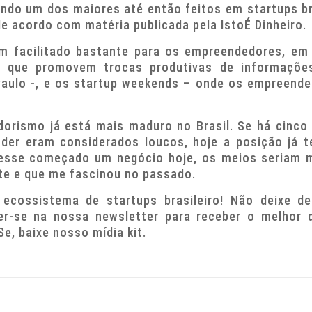
sendo um dos maiores até então feitos em startups bra
de acordo com matéria publicada pela IstoÉ Dinheiro.
 facilitado bastante para os empreendedores, em e
os que promovem trocas produtivas de informaçõ
Paulo -, e os startup weekends – onde os empreend
orismo já está mais maduro no Brasil. Se há cinco 
ender eram considerados loucos, hoje a posição já
vesse começado um negócio hoje, os meios seriam 
nte e que me fascinou no passado.
ecossistema de startups brasileiro! Não deixe d
er-se na nossa newsletter para receber o melhor
e, baixe nosso mídia kit.