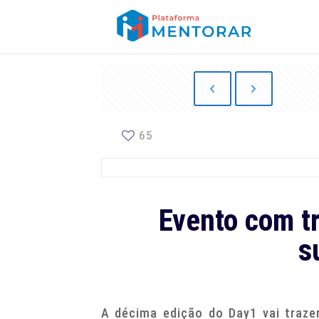
65
Evento com tr
s
A décima edição do Day1 vai traze