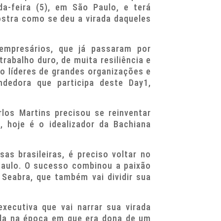
a-feira (5), em São Paulo, e terá
ostra como se deu a virada daqueles
mpresários, que já passaram por
rabalho duro, de muita resiliência e
ão líderes de grandes organizações e
ndedora que participa deste Day1,
los Martins precisou se reinventar
 hoje é o idealizador da Bachiana
as brasileiras, é preciso voltar no
Paulo. O sucesso combinou a paixão
eabra, que também vai dividir sua
xecutiva que vai narrar sua virada
ida na época em que era dona de um