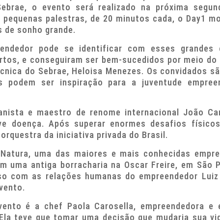
ebrae, o evento será realizado na próxima segund
 pequenas palestras, de 20 minutos cada, o Day1 m
s de sonho grande.
dedor pode se identificar com esses grandes e
ertos, e conseguiram ser bem-sucedidos por meio do t
técnica do Sebrae, Heloisa Menezes. Os convidados s
s podem ser inspiração para a juventude empree
ianista e maestro de renome internacional João Car
e doença. Após superar enormes desafios físicos,
orquestra da iniciativa privada do Brasil.
 Natura, uma das maiores e mais conhecidas empres
m uma antiga borracharia na Oscar Freire, em São 
o com as relações humanas do empreendedor Luiz S
vento.
vento é a chef Paola Carosella, empreendedora e e
. Ela teve que tomar uma decisão que mudaria sua v