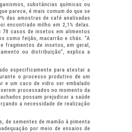
ganismos, substâncias químicas ou
 que parece, é mais comum do que se
,7% das amostras de café analisadas
foi encontrado milho em 2,1% delas.
u 78 casos de insetos em alimentos
os como feijão, macarrão e chás. “A
 e fragmentos de insetos, em geral,
mento ou distribuição”, explica a
ado especificamente para atestar a
Durante o processo produtivo de um
r e um caco de vidro ser embalado
 e serem processados no momento da
 achados possam prejudicar a saúde
orçando a necessidade de realização
ás, de sementes de mamão à pimenta
 inadequação por meio de ensaios de