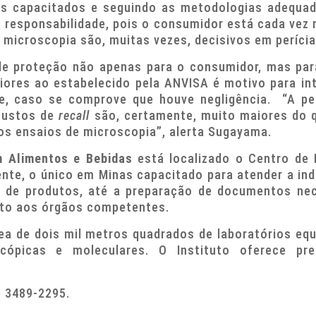
ais capacitados e seguindo as metodologias adequad
 responsabilidade, pois o consumidor está cada vez 
 microscopia são, muitas vezes, decisivos em perícias
 de proteção não apenas para o consumidor, mas pa
iores ao estabelecido pela ANVISA é motivo para int
te, caso se comprove que houve negligência. “A p
 custos de
recall
são, certamente, muito maiores do 
 os ensaios de microscopia”, alerta Sugayama.
m Alimentos e Bebidas
está localizado o Centro de 
ente, o único em Minas capacitado para atender a in
ix de produtos, até a preparação de documentos ne
nto aos órgãos competentes.
a de dois mil metros quadrados de laboratórios equip
oscópicas e moleculares. O Instituto oferece pr
) 3489-2295.