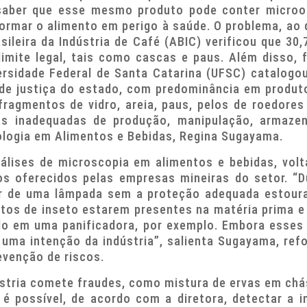
 saber que esse mesmo produto pode conter microo
sformar o alimento em perigo à saúde. O problema, ao
sileira da Indústria de Café (ABIC) verificou que 30
mite legal, tais como cascas e paus. Além disso, 
rsidade Federal de Santa Catarina (UFSC) catalogo
de justiça do estado, com predominância em produt
agmentos de vidro, areia, paus, pelos de roedores
as inadequadas de produção, manipulação, armazena
nologia em Alimentos e Bebidas, Regina Sugayama.
álises de microscopia em alimentos e bebidas, volt
os oferecidos pelas empresas mineiras do setor. “
er de uma lâmpada sem a proteção adequada estoura
ntos de inseto estarem presentes na matéria prima
do em uma panificadora, por exemplo. Embora esses
 uma intenção da indústria”, salienta Sugayama, ref
evenção de riscos.
stria comete fraudes, como mistura de ervas em ch
 é possível, de acordo com a diretora, detectar a