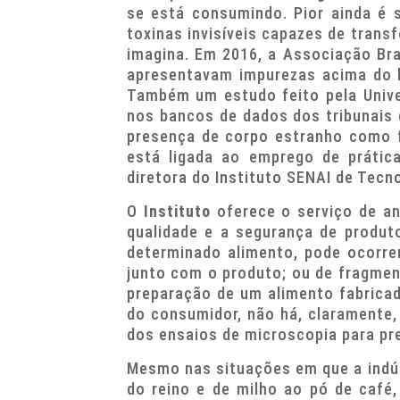
se está consumindo. Pior ainda é
toxinas invisíveis capazes de tran
imagina. Em 2016, a Associação Bra
apresentavam impurezas acima do li
Também um estudo feito pela Unive
nos bancos de dados dos tribunais 
presença de corpo estranho como fr
está ligada ao emprego de prátic
diretora do Instituto SENAI de Tec
O
Instituto
oferece o serviço de an
qualidade e a segurança de produt
determinado alimento, pode ocorr
junto com o produto; ou de fragme
preparação de um alimento fabrica
do consumidor, não há, claramente,
dos ensaios de microscopia para pr
Mesmo nas situações em que a indú
do reino e de milho ao pó de café,